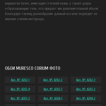
вариантов полос, имитация стеганой кожи, а также узоры
отбрасывающие тень, что придает им дополнительный объем.
Благодаря такому разнообразию данный каталог подходит ко
многим стилям интерьера.
ОБОИ MURESCO CORIUM ФОТО
Арт. №: 4202-1
Арт. №: 4202-2
Арт. №: 4202-3
Арт. №: 4202-4
Арт. №: 4203-1
Арт. №: 4203-2
Арт. №: 4203-3
Арт. №: 4204-1
Арт. №: 4204-2