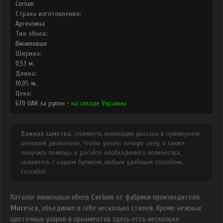
Corium
Страна изготовления:
Аргентина
Тип обоев:
Виниловые
Ширина:
0,53
м.
Длина:
10,05
м.
Цена:
670
UAH
за рулон -
на складе Украины
Важная заметка
: стоимость коллекции указана в примерном
ценовом диапазоне. Чтобы узнать точную цену, а также
получить помощь в расчёте необходимого количества,
свяжитесь с нашим бутиком, любым удобным способом.
Спасибо!
Каталог виниловых обоев
Corium
от фабрики производителя
Muresco
, объединил в себе несколько стилей. Кроме нежных
цветочных узоров и орнаментов здесь есть несколько