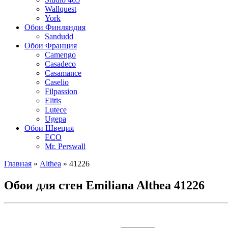
Wallquest
York
Обои Финляндия
Sandudd
Обои Франция
Camengo
Casadeco
Casamance
Caselio
Filpassion
Elitis
Lutece
Ugepa
Обои Швеция
ECO
Mr. Perswall
Главная
»
Althea
»
41226
Обои для стен Emiliana Althea 41226