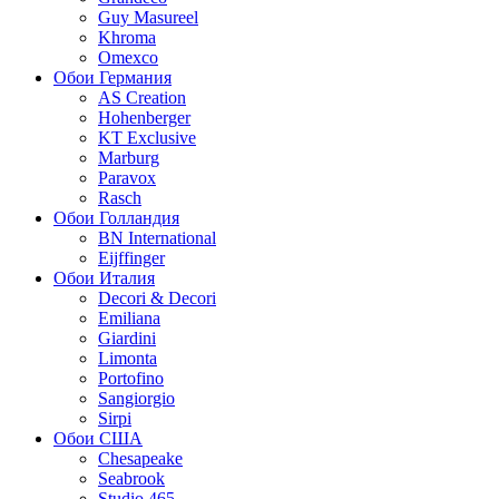
Guy Masureel
Khroma
Omexco
Обои Германия
AS Creation
Hohenberger
KT Exclusive
Marburg
Paravox
Rasch
Обои Голландия
BN International
Eijffinger
Обои Италия
Decori & Decori
Emiliana
Giardini
Limonta
Portofino
Sangiorgio
Sirpi
Обои США
Chesapeake
Seabrook
Studio 465