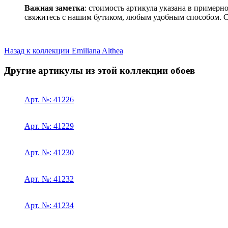
Важная заметка
: стоимость артикула указана в примерн
свяжитесь с нашим бутиком, любым удобным способом. 
Назад к коллекции Emiliana Althea
Другие артикулы из этой коллекции обоев
Арт. №: 41226
Арт. №: 41229
Арт. №: 41230
Арт. №: 41232
Арт. №: 41234