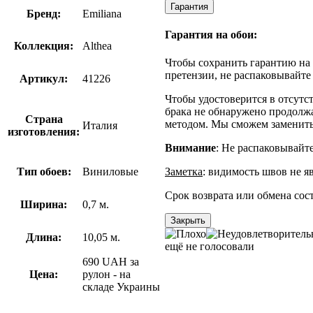
Гарантия
Бренд:
Emiliana
Гарантия на обои:
Коллекция:
Althea
Чтобы сохранить гарантию на 
претензии, не распаковывайте 
Артикул:
41226
Чтобы удостоверится в отсутст
брака не обнаружено продолжа
Страна
методом. Мы сможем заменить 
Италия
изготовления:
Внимание
: Не распаковывайте
Заметка
: видимость швов не я
Тип обоев:
Виниловые
Срок возврата или обмена сост
Ширина:
0,7
м.
Закрыть
Длина:
10,05
м.
ещё не голосовали
690
UAH
за
Цена:
рулон -
на
складе Украины