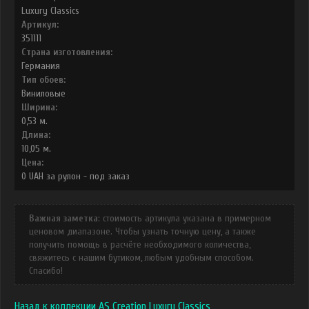
Luxury Classics
Артикул:
351111
Страна изготовления:
Германия
Тип обоев:
Виниловые
Ширина:
0,53
м.
Длина:
10,05
м.
Цена:
0
UAH
за рулон -
под заказ
Важная заметка
: стоимость артикула указана в примерном
ценовом диапазоне. Чтобы узнать точную цену, а также
получить помощь в расчёте необходимого количества,
свяжитесь с нашим бутиком, любым удобным способом.
Спасибо!
Назад к коллекции AS Creation Luxury Classics