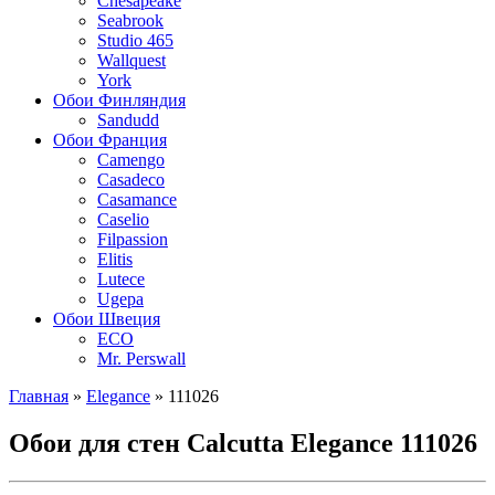
Chesapeake
Seabrook
Studio 465
Wallquest
York
Обои Финляндия
Sandudd
Обои Франция
Camengo
Casadeco
Casamance
Caselio
Filpassion
Elitis
Lutece
Ugepa
Обои Швеция
ECO
Mr. Perswall
Главная
»
Elegance
»
111026
Обои для стен Calcutta Elegance 111026