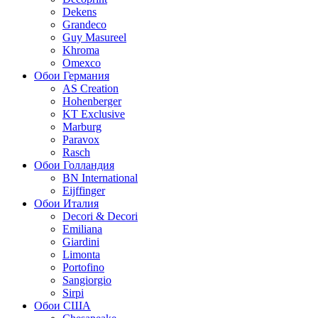
Dekens
Grandeco
Guy Masureel
Khroma
Omexco
Обои Германия
AS Creation
Hohenberger
KT Exclusive
Marburg
Paravox
Rasch
Обои Голландия
BN International
Eijffinger
Обои Италия
Decori & Decori
Emiliana
Giardini
Limonta
Portofino
Sangiorgio
Sirpi
Обои США