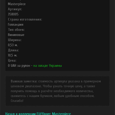
Masterpiece
Артикул:
358005
Страна изготовления:
Голландия
Тип обоев:
Виниловые
Ширина:
0,53
м.
Длина:
10,5
м.
Цена:
0
UAH
за рулон -
на складе Украины
Важная заметка
: стоимость артикула указана в примерном
ценовом диапазоне. Чтобы узнать точную цену, а также
получить помощь в расчёте необходимого количества,
свяжитесь с нашим бутиком, любым удобным способом.
Спасибо!
Назад к коллекции Eijffinger Masterpiece