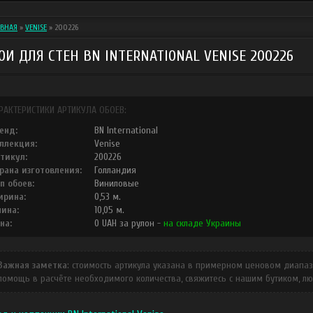
АВНАЯ
»
VENISE
»
200226
ОИ ДЛЯ СТЕН BN INTERNATIONAL VENISE 200226
РАКТЕРИСТИКИ АРТИКУЛА ОБОЕВ:
енд:
BN International
ллекция:
Venise
тикул:
200226
рана изготовления:
Голландия
п обоев:
Виниловые
рина:
0,53
м.
ина:
10,05
м.
на:
0
UAH
за рулон -
на складе Украины
Важная заметка
: стоимость артикула указана в примерном ценовом диапазо
помощь в расчёте необходимого количества, свяжитесь с нашим бутиком, л