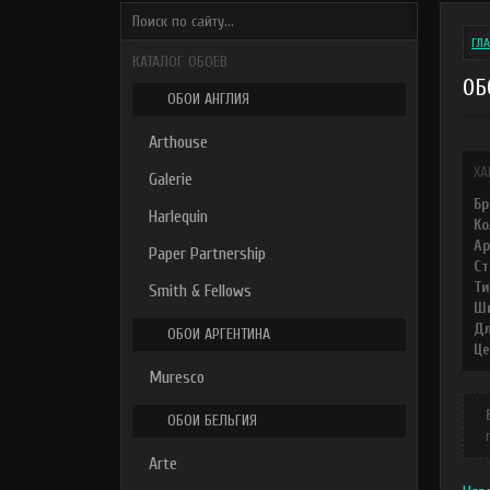
ГЛ
КАТАЛОГ ОБОЕВ
ОБ
ОБОИ АНГЛИЯ
Arthouse
ХА
Galerie
Бр
Harlequin
Ко
Ар
Paper Partnership
Ст
Ти
Smith & Fellows
Ши
Дл
ОБОИ АРГЕНТИНА
Це
Muresco
ОБОИ БЕЛЬГИЯ
Arte