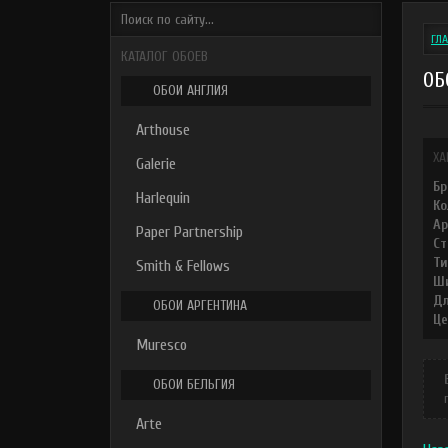
ГЛ
КАТАЛОГ ОБОЕВ
ОБ
ОБОИ АНГЛИЯ
Arthouse
ХА
Galerie
Бр
Harlequin
Ко
Ар
Paper Partnership
Ст
Ти
Smith & Fellows
Ши
Дл
ОБОИ АРГЕНТИНА
Це
Muresco
ОБОИ БЕЛЬГИЯ
Arte