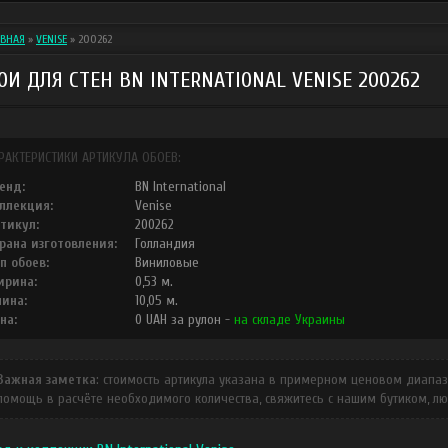
АВНАЯ
»
VENISE
»
200262
ОИ ДЛЯ СТЕН BN INTERNATIONAL VENISE 200262
РАКТЕРИСТИКИ АРТИКУЛА ОБОЕВ:
енд:
BN International
ллекция:
Venise
тикул:
200262
рана изготовления:
Голландия
п обоев:
Виниловые
рина:
0,53
м.
ина:
10,05
м.
на:
0
UAH
за рулон -
на складе Украины
Важная заметка
: стоимость артикула указана в примерном ценовом диапазо
помощь в расчёте необходимого количества, свяжитесь с нашим бутиком, л